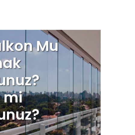
lkon Mu
mak
sunuz?
 mi
sunuz?