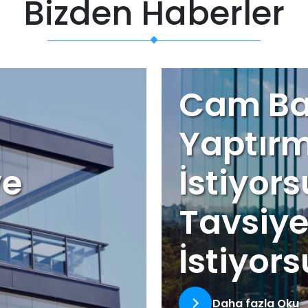
Bizden Haberler
Cam Ba
Yaptır
ve
İstiyor
Tavsiye
İstiyor
Daha fazla Oku