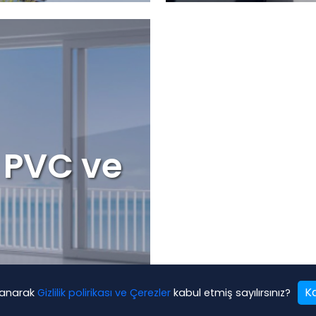
 PVC ve
K
lanarak
Gizlilik polirikası ve Çerezler
kabul etmiş sayılırsınız?