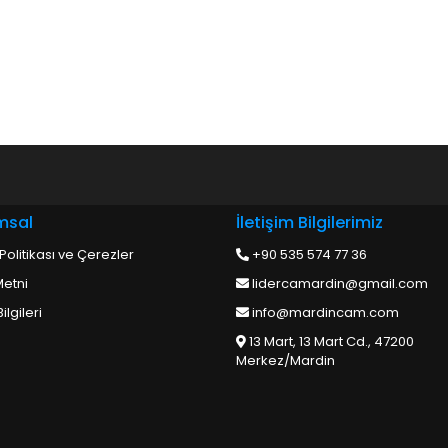
msal
İletişim Bilgilerimiz
k Politikası ve Çerezler
+90 535 574 77 36
etni
lidercamardin@gmail.com
ilgileri
info@mardincam.com
13 Mart, 13 Mart Cd., 47200
Merkez/Mardin