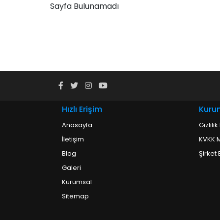
Sayfa Bulunamadı
Hızlı Erişim
Kuru
Anasayfa
Gizlili
İletişim
KVKK M
Blog
Şirket B
Galeri
Kurumsal
Sitemap